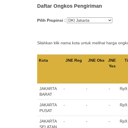
Daftar Ongkos Pengiriman
Pilih Propinsi :
Silahkan klik nama kota untuk melihat harga ongk
Kota
JNE Reg
JNE Oke
JNE
T
Yes
JAKARTA
-
-
-
Rp9.
BARAT
JAKARTA
-
-
-
Rp9.
PUSAT
JAKARTA
-
-
-
Rp9.
SELATAN