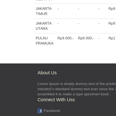
JAKARTA
-
-
-
Rp9.
TIMUR
JAKARTA
-
-
-
Rp9.
UTARA
PULAU
Rp9.000,-
Rp8.000,-
-
Rp17
PRAMUKA
About Us
Lorem Ipsum is simply dummy text of the printi
industry\'s standard dummy text ever since the
scrambled it to make a type specimen book.
Connect With Uss
Facebook